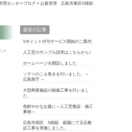
管理センターブログ
>
お庭管理 広島市東区O様邸
最新の記事
Vポイント付与サービス開始のご案内
.14
人工芝のサンプル請求はこちらから♪
ホームページを開設しました
ソテツのこも巻きを行いました。～
広島県庁 ～
大型商業施設の植栽工事を行いまし
た。
色鮮やかなお庭に～人工芝敷設・施工
事例～
広島市西区 S様邸 庭園にて玉石敷
設工事を実施しました。