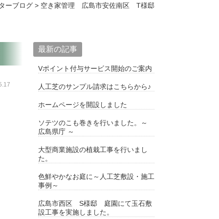
ターブログ
>
空き家管理 広島市安佐南区 T様邸
最新の記事
Vポイント付与サービス開始のご案内
.17
人工芝のサンプル請求はこちらから♪
ホームページを開設しました
ソテツのこも巻きを行いました。～
広島県庁 ～
大型商業施設の植栽工事を行いまし
た。
色鮮やかなお庭に～人工芝敷設・施工
事例～
広島市西区 S様邸 庭園にて玉石敷
設工事を実施しました。