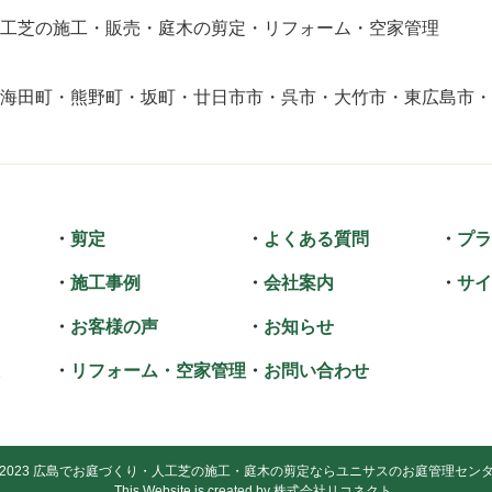
工芝の施工・販売
庭木の剪定
リフォーム
空家管理
海田町
熊野町
坂町
廿日市市
呉市
大竹市
東広島市
剪定
よくある質問
プラ
施工事例
会社案内
サイ
お客様の声
お知らせ
リフォーム・空家管理
お問い合わせ
2023
広島でお庭づくり・人工芝の施工・庭木の剪定ならユニサスのお庭管理セン
This Website is created by
株式会社リコネクト